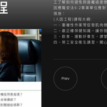
程
工了解如何避免與遠離過度使
因應職安法6-2事業單位應
措施：
(人因工程)課程大綱:
一、重複性作業等促發肌肉
二、最正確保健知識，讓你
三、飲食、運動好養生，課
四、勞工安全衛生講習，關